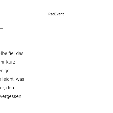
RadEvent
–
be fiel das
ehr kurz
enige
 leicht, was
er, den
 vergessen