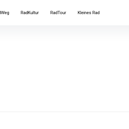
ad
dWeg
RadKultur
RadTour
Kleines Rad