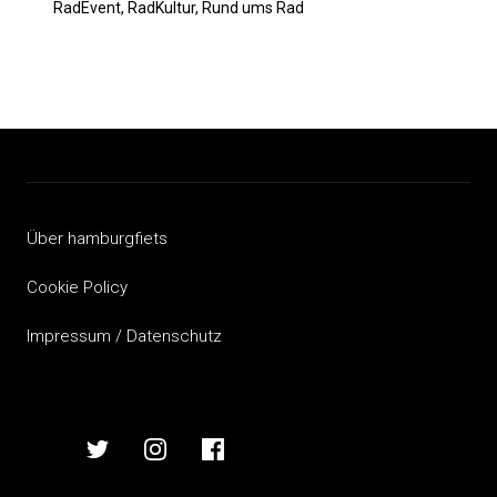
RadEvent, RadKultur, Rund ums Rad
Über hamburgfiets
Cookie Policy
Impressum / Datenschutz
hamburgfiets
hamburgfiets
hamburgfiets
hamburgfiets
auf
auf
auf
auf
mastodon
twitter
instagram
facebook