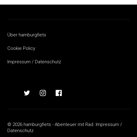
Über hamburgfiets
Cookie Policy
Impressum / Datenschutz
hamburgfiets
hamburgfiets
hamburgfiets
hamburgfiets
auf
auf
auf
auf
mastodon
twitter
instagram
facebook
© 2026 hamburgfiets - Abenteuer mit Rad.
Impressum /
Datenschutz