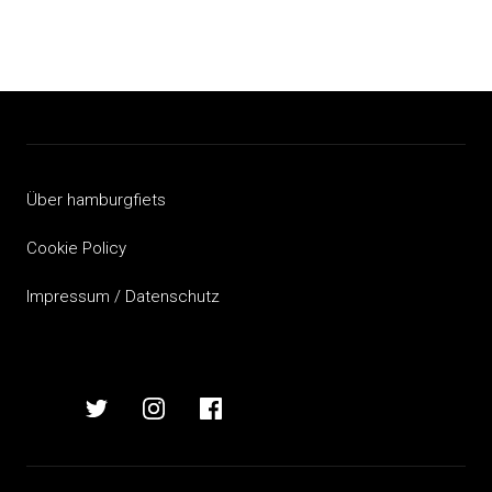
Über hamburgfiets
Cookie Policy
Impressum / Datenschutz
hamburgfiets
hamburgfiets
hamburgfiets
hamburgfiets
auf
auf
auf
auf
mastodon
twitter
instagram
facebook