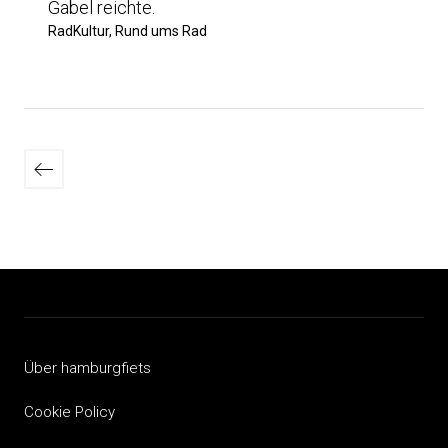
Gabel reichte.
RadKultur, Rund ums Rad
Seitennummerierung
der
Neuere
Beiträge
Beiträge
Über hamburgfiets
Cookie Policy