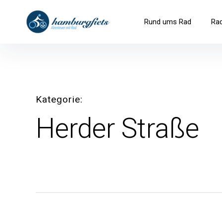
Inhalte
überspringen
hamburgfiets – Abenteuer mit R
Rund ums Rad
Ra
Kategorie
Herder Straße