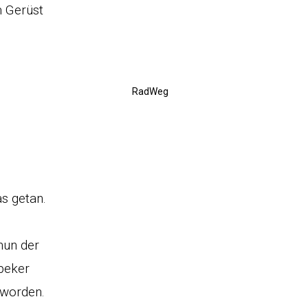
m Gerüst
RadWeg
s getan.
nun der
beker
 worden.