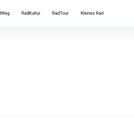
ad
dWeg
RadKultur
RadTour
Kleines Rad