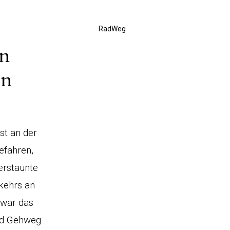
RadWeg
in
nn
st an der
efahren,
erstaunte
kehrs an
 war das
und Gehweg