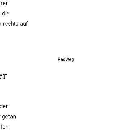
hrer
 die
 rechts auf
RadWeg
er
 der
r getan
ifen