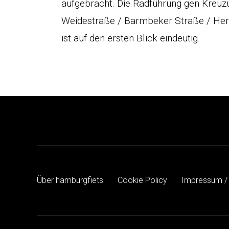
aufgebracht. Die Radführung gen Kreuz
Weidestraße / Barmbeker Straße / Her
ist auf den ersten Blick eindeutig.
Über hamburgfiets
Cookie Policy
Impressum /