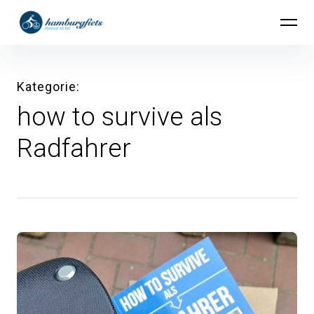
Inhalte
hamburgfiets – Abenteuer mit Rad
überspringen
Kategorie
how to survive als
Radfahrer