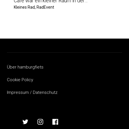
Cafe war ein kleiner Raum in der…
Kleines Rad, RadEvent
Über hamburgfiets
Cookie Policy
Impressum / Datenschutz
hamburgfiets
hamburgfiets
hamburgfiets
hamburgfiets
auf
auf
auf
auf
mastodon
twitter
instagram
facebook