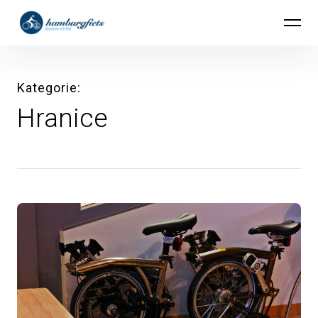
Inhalte
hamburgfiets – Abenteuer mit Rad
überspringen
Kategorie
Hranice