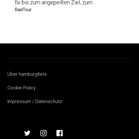
fix bis zum angepeilten Ziel, zum…
RadTour
Über hamburgfiets
Cookie Policy
Impressum / Datenschutz
hamburgfiets
hamburgfiets
hamburgfiets
hamburgfiets
auf
auf
auf
auf