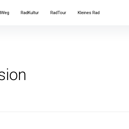
ad
dWeg
RadKultur
RadTour
Kleines Rad
sion