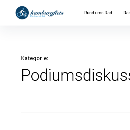
Inhalte
überspringen
hamburgfiets – Abenteuer mit R
Rund ums Rad
Ra
Kategorie
Podiumsdiskus