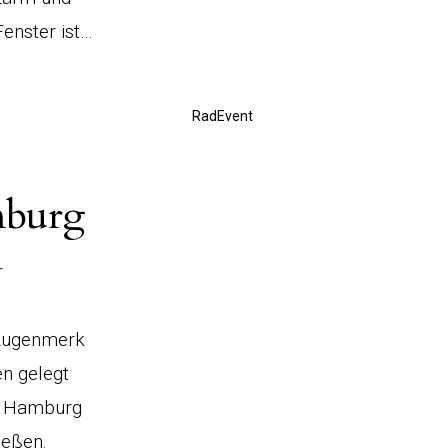
Fenster ist…
RadEvent
mburg
r
 Augenmerk
n gelegt
n Hamburg
ießen.