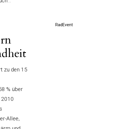
ruch…
RadEvent
ern
ndheit
t zu den 15
 58 % über
t 2010
s
er-Allee,
 Lärm und