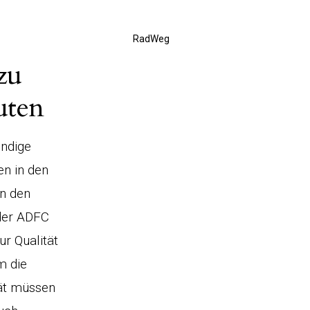
RadWeg
zu
uten
endige
n in den
n den
der ADFC
r Qualität
m die
tät müssen