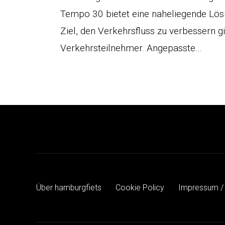
Tempo 30 bietet eine naheliegende Lös
Ziel, den Verkehrsfluss zu verbessern gil
Verkehrsteilnehmer. Angepasste…
Über hamburgfiets
Cookie Policy
Impressum /