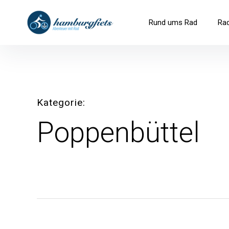
Inhalte
überspringen
hamburgfiets – Abenteuer mit R
Rund ums Rad
Ra
Kategorie
Poppenbüttel