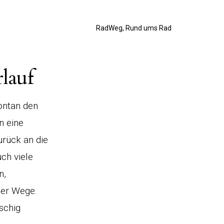
RadWeg, Rund ums Rad
rlauf
ontan den
n eine
urück an die
uch viele
n,
der Wege.
schig