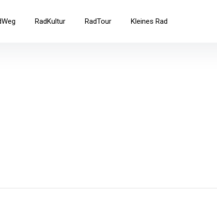
ad
dWeg
RadKultur
RadTour
Kleines Rad