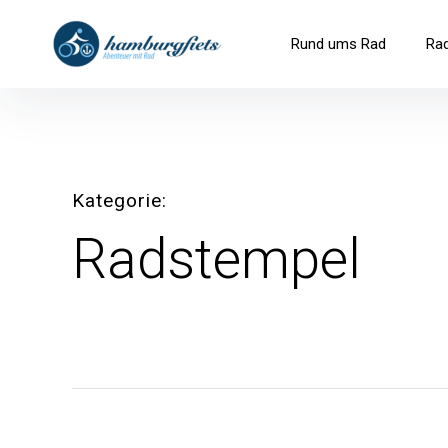
Inhalte
überspringen
hamburgfiets – Abenteuer mit R
Rund ums Rad
Ra
Kategorie
Radstempel