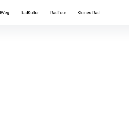
ad
dWeg
RadKultur
RadTour
Kleines Rad