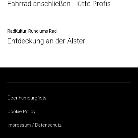
Beitrag
Fahrrad anschließen - lütte Profis
Nächster
RadKultur
Rund ums Rad
Beitrag
Entdeckung an der Alster
Über hamburgfiets
Cookie Policy
Impressum / Datenschutz