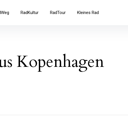
ad
dWeg
RadKultur
RadTour
Kleines Rad
aus Kopenhagen