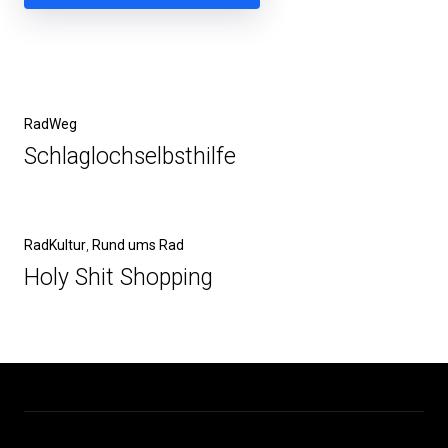
Beitragsnavigation
Vorheriger
RadWeg
Beitrag
Schlaglochselbsthilfe
Nächster
RadKultur
Rund ums Rad
Beitrag
Holy Shit Shopping