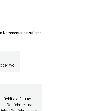
n Kommentar hinzufügen
 oder wo.
pfiehlt die EU und
 für Radfahrer*innen
licher Radfahrer ja ne