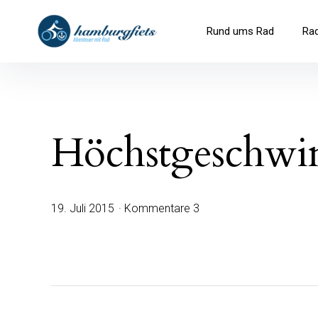
Inhalte
überspringen
hamburgfiets – Abenteuer mit R
Rund ums Rad
Ra
Höchstgeschwin
19. Juli 2015
Kommentare 3