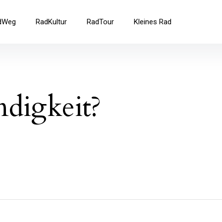
ad
dWeg
RadKultur
RadTour
Kleines Rad
digkeit?