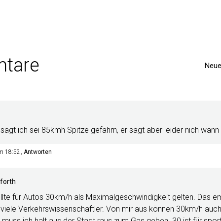
tare
Neue
sagt ich sei 85kmh Spitze gefahrn, er sagt aber leider nich wann
um 18:52
Antworten
forth
ollte für Autos 30km/h als Maximalgeschwindigkeit gelten. Das em
 viele Verkehrswissenschaftler. Von mir aus können 30km/h auch
 muss ich halt aus der Stadt raus zum Gas geben. 30 ist für sport