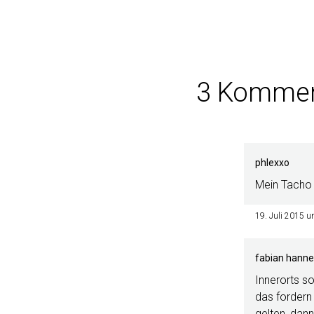
3 Kommen
phlexxo
Mein Tacho 
19. Juli 2015 
fabian hanne
Innerorts s
das fordern
gelten, dann