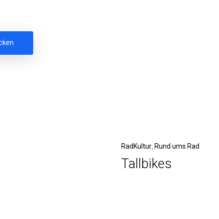
Nächster
RadKultur
Rund ums Rad
Tallbikes
Beitrag