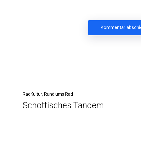
Beitragsnavigation
Vorheriger
RadKultur
Rund ums Rad
Schottisches Tandem
Beitrag