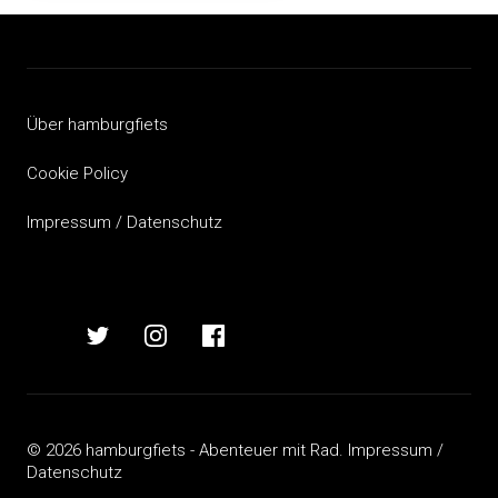
Beitragsnavigation
Über hamburgfiets
Cookie Policy
Impressum / Datenschutz
hamburgfiets
hamburgfiets
hamburgfiets
hamburgfiets
auf
auf
auf
auf
mastodon
twitter
instagram
facebook
© 2026 hamburgfiets - Abenteuer mit Rad.
Impressum /
Datenschutz