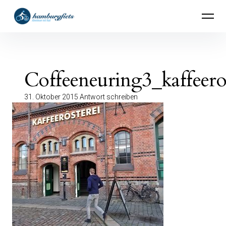
Inhalte
hamburgfiets – Abenteuer mit Rad
überspringen
Coffeeneuring3_kaffeero
31. Oktober 2015
Antwort schreiben