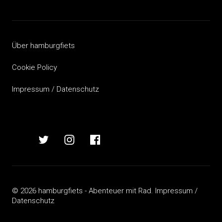
Beitragsnavigation
Über hamburgfiets
Cookie Policy
Impressum / Datenschutz
hamburgfiets
hamburgfiets
hamburgfiets
hamburgfiets
auf
auf
auf
auf
mastodon
twitter
instagram
facebook
© 2026 hamburgfiets - Abenteuer mit Rad.
Impressum /
Datenschutz