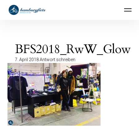
Inhalte
hamburgfiets – Abenteuer mit Rad
überspringen
BFS2018_RwW_Glow
7. April 2018
Antwort schreiben