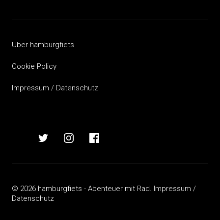
Beitragsnavigation
Über hamburgfiets
Cookie Policy
Impressum / Datenschutz
hamburgfiets
hamburgfiets
hamburgfiets
hamburgfiets
auf
auf
auf
auf
mastodon
twitter
instagram
facebook
© 2026 hamburgfiets - Abenteuer mit Rad.
Impressum /
Datenschutz