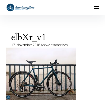
Inhalte
hamburgfiets – Abenteuer mit Rad
überspringen
elbXr_v1
17. November 2018
Antwort schreiben