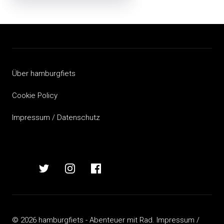
Beitragsnavigation
Über hamburgfiets
Cookie Policy
Impressum / Datenschutz
hamburgfiets
hamburgfiets
hamburgfiets
hamburgfiets
auf
auf
auf
auf
mastodon
twitter
instagram
facebook
© 2026 hamburgfiets - Abenteuer mit Rad.
Impressum /