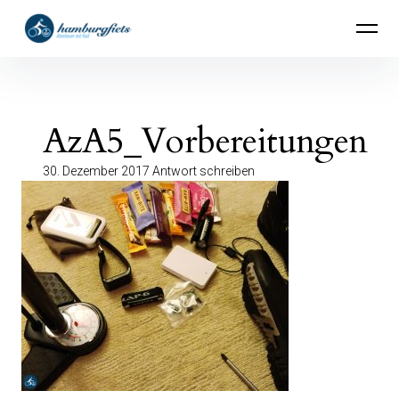
Inhalte
hamburgfiets – Abenteuer mit Rad
überspringen
AzA5_Vorbereitungen
30. Dezember 2017
Antwort schreiben