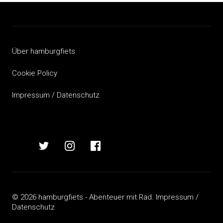
Beitragsnavigation
Über hamburgfiets
Cookie Policy
Impressum / Datenschutz
hamburgfiets
hamburgfiets
hamburgfiets
hamburgfiets
auf
auf
auf
auf
mastodon
twitter
instagram
facebook
© 2026 hamburgfiets - Abenteuer mit Rad.
Impressum /
Datenschutz