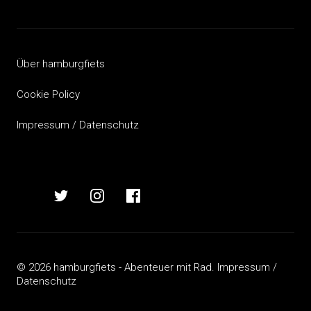
Beitragsnavigation
Über hamburgfiets
Cookie Policy
Impressum / Datenschutz
hamburgfiets
hamburgfiets
hamburgfiets
hamburgfiets
auf
auf
auf
auf
mastodon
twitter
instagram
facebook
© 2026 hamburgfiets - Abenteuer mit Rad.
Impressum /
Datenschutz