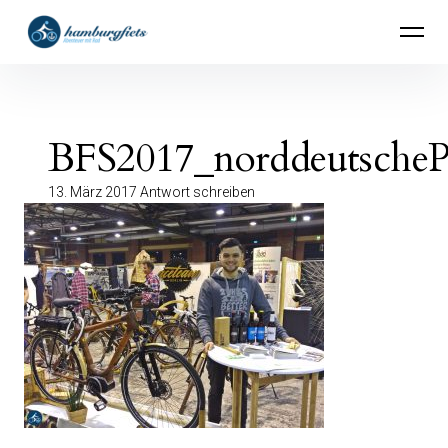
Inhalte
hamburgfiets – Abenteuer mit Rad
überspringen
BFS2017_norddeutscheP
13. März 2017
Antwort schreiben