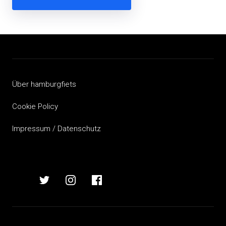
Beitragsnavigation
Über hamburgfiets
Cookie Policy
Impressum / Datenschutz
hamburgfiets
hamburgfiets
hamburgfiets
hamburgfiets
auf
auf
auf
auf
mastodon
twitter
instagram
facebook