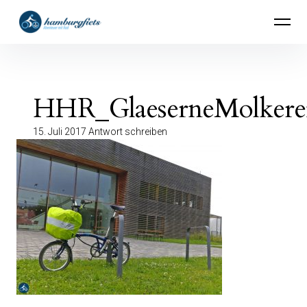
Inhalte
hamburgfiets – Abenteuer mit Rad
überspringen
HHR_GlaeserneMolkerei
15. Juli 2017
Antwort schreiben