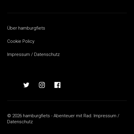
Beitragsnavigation
Über hamburgfiets
Cookie Policy
Impressum / Datenschutz
hamburgfiets
hamburgfiets
hamburgfiets
hamburgfiets
auf
auf
auf
auf
mastodon
twitter
instagram
facebook
© 2026 hamburgfiets - Abenteuer mit Rad.
Impressum /
Datenschutz