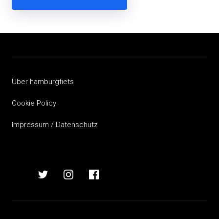
Beitragsnavigation
Über hamburgfiets
Cookie Policy
Impressum / Datenschutz
hamburgfiets
hamburgfiets
hamburgfiets
hamburgfiets
auf
auf
auf
auf
mastodon
twitter
instagram
facebook