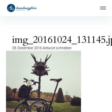
Inhalte
hamburgfiets – Abenteuer mit Rad
überspringen
img_20161024_131145.j
28. Dezember 2016
Antwort schreiben