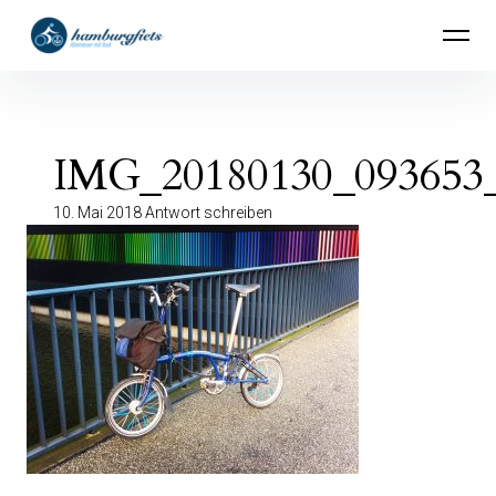
Inhalte
hamburgfiets – Abenteuer mit Rad
überspringen
IMG_20180130_093653_
10. Mai 2018
Antwort schreiben