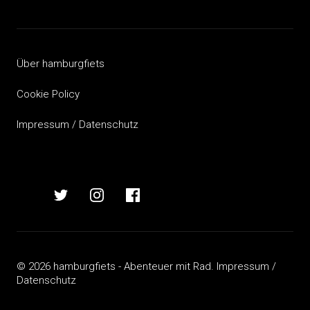
Beitragsnavigation
Über hamburgfiets
Cookie Policy
Impressum / Datenschutz
hamburgfiets
hamburgfiets
hamburgfiets
hamburgfiets
auf
auf
auf
auf
mastodon
twitter
instagram
facebook
© 2026 hamburgfiets - Abenteuer mit Rad.
Impressum /
Datenschutz