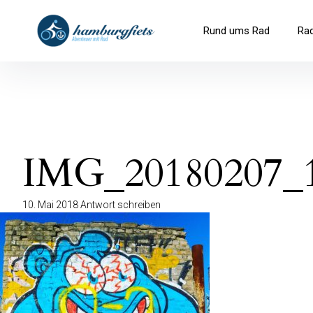
Inhalte
überspringen
hamburgfiets – Abenteuer mit R
Rund ums Rad
Ra
IMG_20180207_1
10. Mai 2018
Antwort schreiben