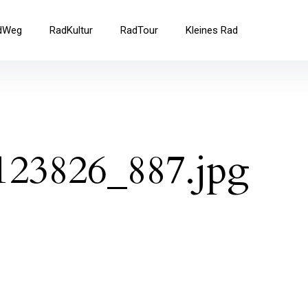
ad
dWeg
RadKultur
RadTour
Kleines Rad
23826_887.jpg