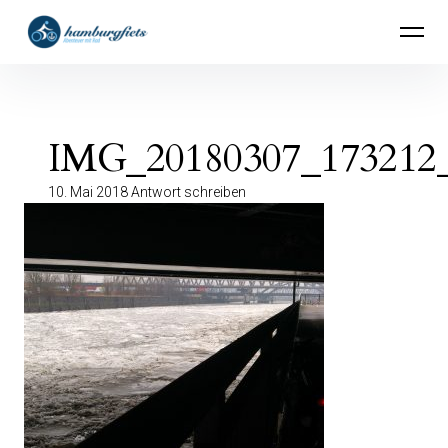
Inhalte
hamburgfiets – Abenteuer mit Rad
überspringen
IMG_20180307_173212_
10. Mai 2018
Antwort schreiben