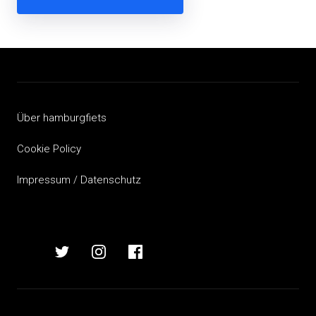
Beitragsnavigation
Über hamburgfiets
Cookie Policy
Impressum / Datenschutz
hamburgfiets
hamburgfiets
hamburgfiets
hamburgfiets
auf
auf
auf
auf
mastodon
twitter
instagram
facebook