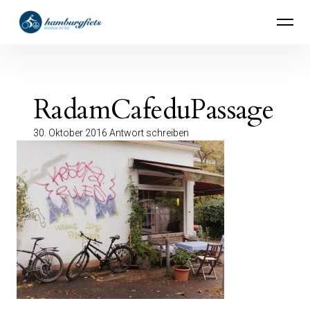
Inhalte
hamburgfiets – Abenteuer mit Rad
überspringen
RadamCafeduPassage
30. Oktober 2016
Antwort schreiben