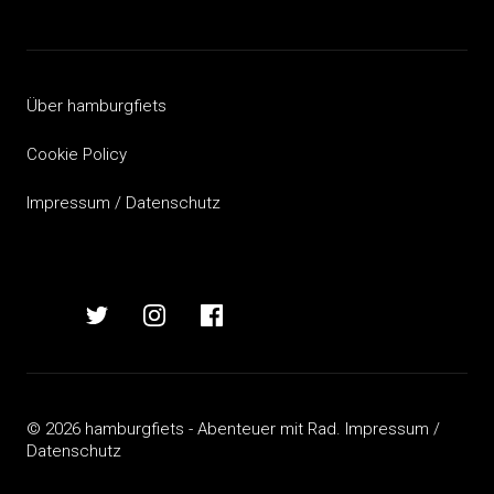
Beitragsnavigation
Über hamburgfiets
Cookie Policy
Impressum / Datenschutz
hamburgfiets
hamburgfiets
hamburgfiets
hamburgfiets
auf
auf
auf
auf
mastodon
twitter
instagram
facebook
© 2026 hamburgfiets - Abenteuer mit Rad.
Impressum /
Datenschutz