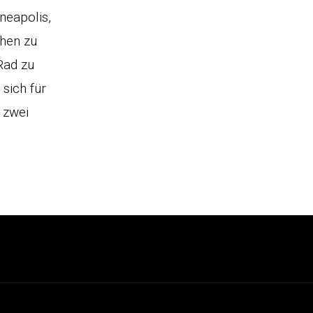
neapolis,
chen zu
Rad zu
sich für
e zwei