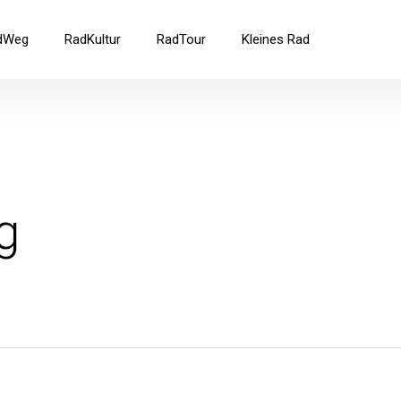
ad
dWeg
RadKultur
RadTour
Kleines Rad
g