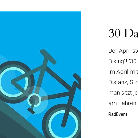
30 Da
Der April st
Biking”! “3
im April mi
Distanz, St
man sitzt j
am Fahren.
RadEvent