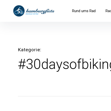
Inhalte
überspringen
hamburgfiets – Abenteuer mit R
Rund ums Rad
Ra
Kategorie
#30daysofbikin