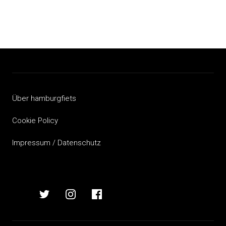
Über hamburgfiets
Cookie Policy
Impressum / Datenschutz
hamburgfiets
hamburgfiets
hamburgfiets
hamburgfiets
auf
auf
auf
auf
mastodon
twitter
instagram
facebook