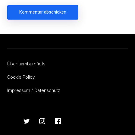
Beitragsnavigation
Über hamburgfiets
Cookie Policy
Impressum / Datenschutz
hamburgfiets
hamburgfiets
hamburgfiets
hamburgfiets
auf
auf
auf
auf
mastodon
twitter
instagram
facebook