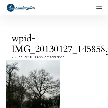
Inhalte
hamburgfiets – Abenteuer mit Rad
überspringen
wpid-
IMG_20130127_145858.
28. Januar 2013
Antwort schreiben