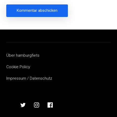
Beitragsnavigation
Über hamburgfiets
Cookie Policy
Impressum / Datenschutz
hamburgfiets
hamburgfiets
hamburgfiets
hamburgfiets
auf
auf
auf
auf
mastodon
twitter
instagram
facebook