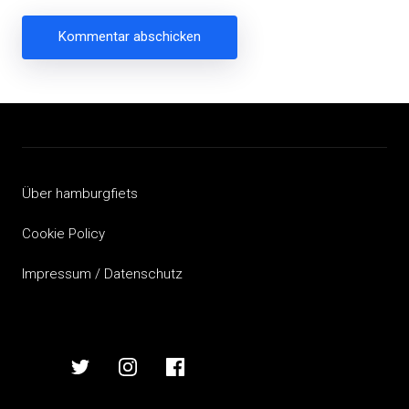
Beitragsnavigation
Über hamburgfiets
Cookie Policy
Impressum / Datenschutz
hamburgfiets
hamburgfiets
hamburgfiets
hamburgfiets
auf
auf
auf
auf
mastodon
twitter
instagram
facebook