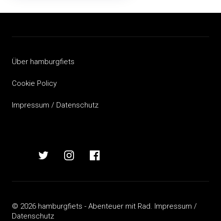
Beitragsnavigation
Über hamburgfiets
Cookie Policy
Impressum / Datenschutz
hamburgfiets
hamburgfiets
hamburgfiets
hamburgfiets
auf
auf
auf
auf
mastodon
twitter
instagram
facebook
© 2026 hamburgfiets - Abenteuer mit Rad.
Impressum /
Datenschutz