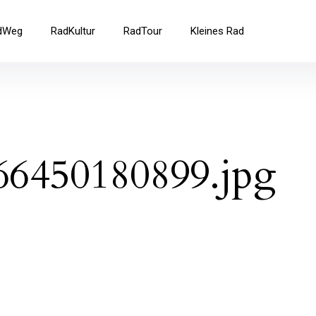
ad
dWeg
RadKultur
RadTour
Kleines Rad
66450180899.jpg