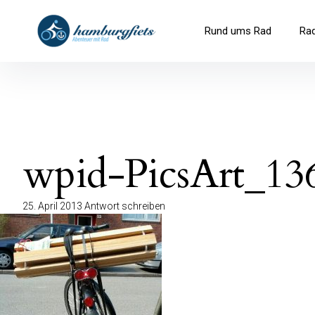
Inhalte
überspringen
hamburgfiets – Abenteuer mit R
Rund ums Rad
Ra
wpid-PicsArt_13
25. April 2013
Antwort schreiben