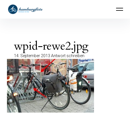
Inhalte
hamburgfiets – Abenteuer mit Rad
überspringen
wpid-rewe2.jpg
14. September 2013
Antwort schreiben