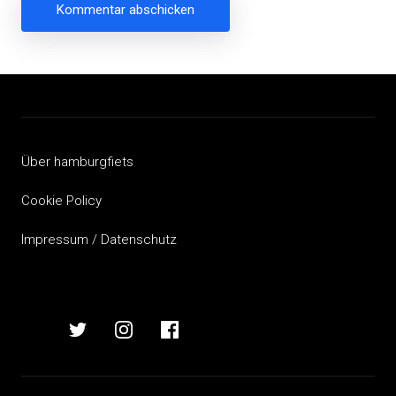
Beitragsnavigation
Über hamburgfiets
Cookie Policy
Impressum / Datenschutz
hamburgfiets
hamburgfiets
hamburgfiets
hamburgfiets
auf
auf
auf
auf
mastodon
twitter
instagram
facebook