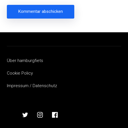
Beitragsnavigation
Über hamburgfiets
Cookie Policy
Impressum / Datenschutz
hamburgfiets
hamburgfiets
hamburgfiets
hamburgfiets
auf
auf
auf
auf
mastodon
twitter
instagram
facebook