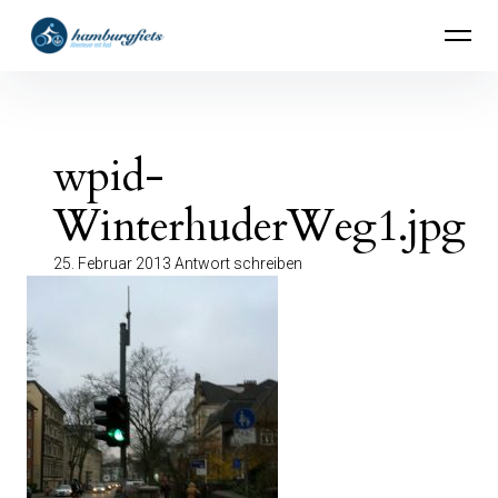
Inhalte
hamburgfiets – Abenteuer mit Rad
überspringen
wpid-
WinterhuderWeg1.jpg
25. Februar 2013
Antwort schreiben