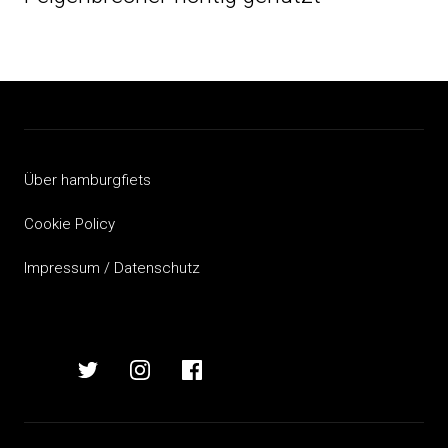
Über hamburgfiets
Cookie Policy
Impressum / Datenschutz
hamburgfiets
hamburgfiets
hamburgfiets
hamburgfiets
auf
auf
auf
auf
mastodon
twitter
instagram
facebook