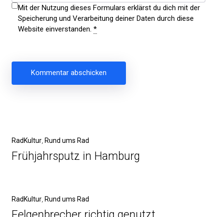
Mit der Nutzung dieses Formulars erklärst du dich mit der
Speicherung und Verarbeitung deiner Daten durch diese
Website einverstanden.
*
Beitragsnavigation
Vorheriger
RadKultur
Rund ums Rad
Beitrag
Frühjahrsputz in Hamburg
Nächster
RadKultur
Rund ums Rad
Beitrag
Felgenbrecher richtig genutzt