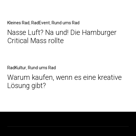
Beitragsnavigation
Vorheriger
Kleines Rad
RadEvent
Rund ums Rad
Beitrag
Nasse Luft? Na und! Die Hamburger
Critical Mass rollte
Nächster
RadKultur
Rund ums Rad
Beitrag
Warum kaufen, wenn es eine kreative
Lösung gibt?