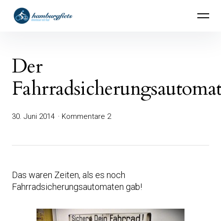
Inhalte
hamburgfiets – Abenteuer mit Rad
überspringen
Der
Fahrradsicherungsautoma
30. Juni 2014
Kommentare 2
Das waren Zeiten, als es noch
Fahrradsicherungsautomaten gab!