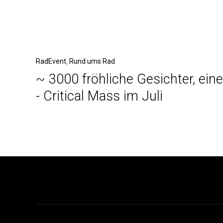
Beitragsnavigation
Vorheriger
RadEvent
Rund ums Rad
~ 3000 fröhliche Gesichter, ein
Beitrag
- Critical Mass im Juli