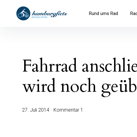
Inhalte
überspringen
hamburgfiets – Abenteuer mit R
Rund ums Rad
Ra
Fahrrad anschli
wird noch geüb
27. Juli 2014
Kommentar 1