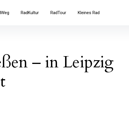
ad
dWeg
RadKultur
RadTour
Kleines Rad
eßen – in Leipzig
t