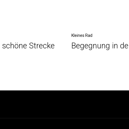
Nächster
Kleines Rad
e schöne Strecke
Begegnung in de
Beitrag