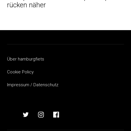
rücken näher
Über hamburgfiets
Cookie Policy
Impressum / Datenschutz
hamburgfiets
hamburgfiets
hamburgfiets
hamburgfiets
auf
auf
auf
auf
mastodon
twitter
instagram
facebook