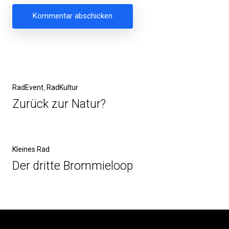
Beitragsnavigation
Vorheriger
RadEvent
RadKultur
Beitrag
Zurück zur Natur?
Nächster
Kleines Rad
Beitrag
Der dritte Brommieloop