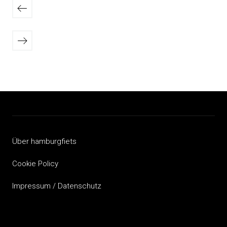
der
Neuere
Beiträge
Beiträge
Ältere
Beiträge
Über hamburgfiets
Cookie Policy
Impressum / Datenschutz