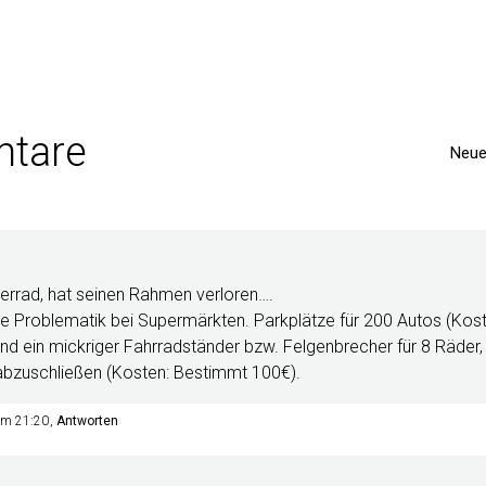
tare
Neue
rrad, hat seinen Rahmen verloren….
ie Problematik bei Supermärkten. Parkplätze für 200 Autos (Kos
nd ein mickriger Fahrradständer bzw. Felgenbrecher für 8 Räder,
 abzuschließen (Kosten: Bestimmt 100€).
um 21:20
Antworten