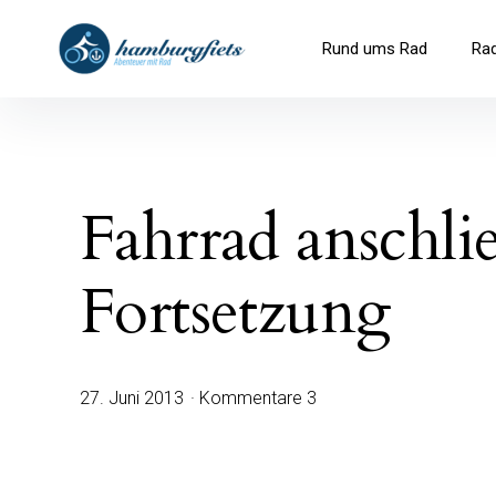
Inhalte
überspringen
hamburgfiets – Abenteuer mit R
Rund ums Rad
Ra
Fahrrad anschli
Fortsetzung
27. Juni 2013
Kommentare 3