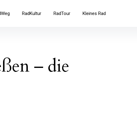
ad
dWeg
RadKultur
RadTour
Kleines Rad
eßen – die