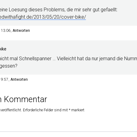
 eine Loesung dieses Problems, die mir sehr gut gefaellt:
artedwithafight.de/2013/05/20/cover-bike/
m 13:06
Antworten
ike
 nicht mal Schnellspanner … Vielleicht hat da nur jemand die Nu
rgessen?
m 9:57
Antworten
en Kommentar
veröffentlicht.
Erforderliche Felder sind mit
*
markiert