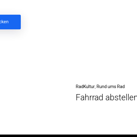
Nächster
RadKultur
Rund ums Rad
Fahrrad abstelle
Beitrag