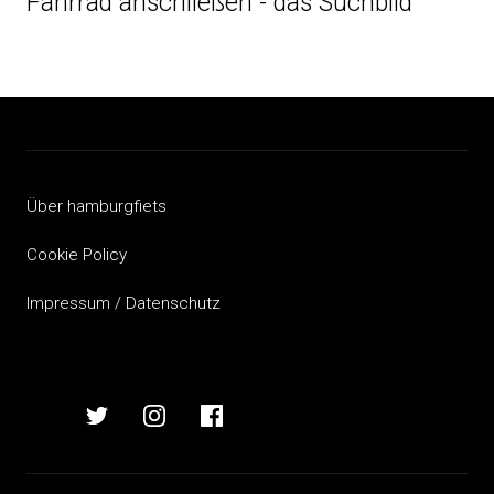
Fahrrad anschließen - das Suchbild
Über hamburgfiets
Cookie Policy
Impressum / Datenschutz
hamburgfiets
hamburgfiets
hamburgfiets
hamburgfiets
auf
auf
auf
auf
mastodon
twitter
instagram
facebook