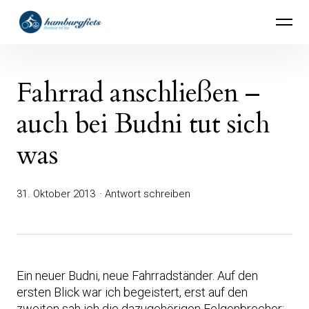
Inhalte
hamburgfiets – Abenteuer mit Rad
überspringen
Fahrrad anschließen –
auch bei Budni tut sich
was
31. Oktober 2013
Antwort schreiben
Ein neuer Budni, neue Fahrradständer. Auf den
ersten Blick war ich begeistert, erst auf den
zweiten sah ich die dazugehörigen Felgenbrecher: