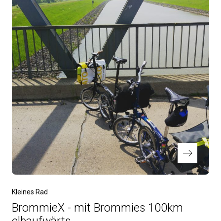
Nächster
Kleines Rad
Beitrag
BrommieX - mit Brommies 100km