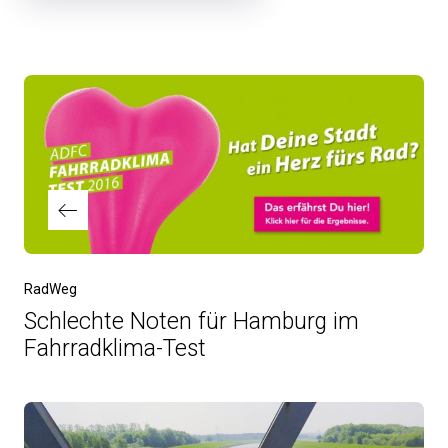
Beitragsnavigation
Vorheriger
RadWeg
Beitrag
Schlechte Noten für Hamburg im
Fahrradklima-Test