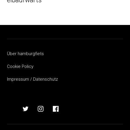
elbaufwärts
Über hamburgfiets
Cookie Policy
Impressum / Datenschutz
hamburgfiets
hamburgfiets
hamburgfiets
hamburgfiets
auf
auf
auf
auf
mastodon
twitter
instagram
facebook